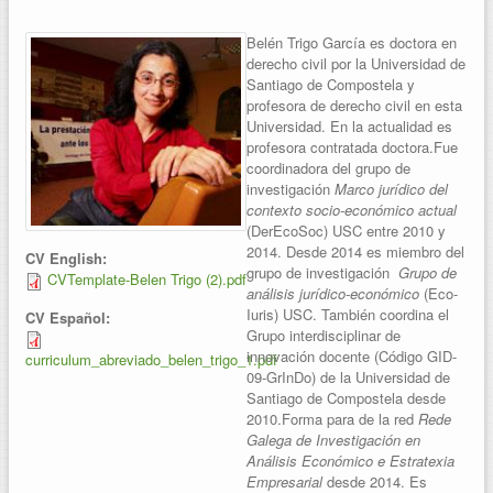
Belén Trigo García es doctora en
derecho civil por la Universidad de
Santiago de Compostela y
profesora de derecho civil en esta
Universidad. En la actualidad es
profesora contratada doctora.Fue
coordinadora del grupo de
investigación
Marco jurídico del
contexto socio-económico actual
(DerEcoSoc) USC entre 2010 y
2014. Desde 2014 es miembro del
CV English:
grupo de investigación
Grupo de
CVTemplate-Belen Trigo (2).pdf
análisis jurídico-económico
(Eco-
Iuris) USC. También coordina el
CV Español:
Grupo interdisciplinar de
innovación docente (Código GID-
curriculum_abreviado_belen_trigo_1.pdf
09-GrInDo) de la Universidad de
Santiago de Compostela desde
2010.Forma para de la red
Rede
Galega de Investigación en
Análisis Económico e Estratexia
Empresarial
desde 2014. Es